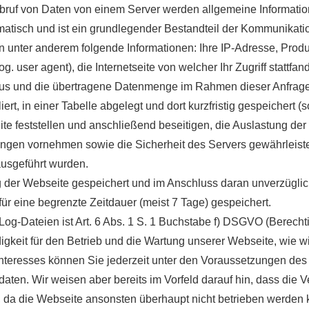
Abruf von Daten von einem Server werden allgemeine Informatio
omatisch und ist ein grundlegender Bestandteil der Kommunikati
unter anderem folgende Informationen: Ihre IP-Adresse, Produ
user agent), die Internetseite von welcher Ihr Zugriff stattfand
tus und die übertragene Datenmenge im Rahmen dieser Anfrage 
rt, in einer Tabelle abgelegt und dort kurzfristig gespeichert 
te feststellen und anschließend beseitigen, die Auslastung der
gen vornehmen sowie die Sicherheit des Servers gewährleiste
ausgeführt wurden.
ung der Webseite gespeichert und im Anschluss daran unverzügli
ür eine begrenzte Zeitdauer (meist 7 Tage) gespeichert.
og-Dateien ist Art. 6 Abs. 1 S. 1 Buchstabe f) DSGVO (Berecht
digkeit für den Betrieb und die Wartung unserer Webseite, wie w
 Interesses können Sie jederzeit unter den Voraussetzungen de
daten. Wir weisen aber bereits im Vorfeld darauf hin, dass die 
, da die Webseite ansonsten überhaupt nicht betrieben werden 